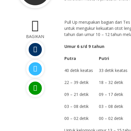
Pull Up merupakan bagian dari Tes 
0
untuk mengukur kekuatan otot len
tahun dan umur 10 – 12 tahun mela
BAGIKAN
Umur 6 s/d 9 tahun
Putra
Putri
40 detik keatas
33 detik keatas
22 – 39 detik
18 – 32 detik
09 – 21 detik
09 – 17 detik
03 – 08 detik
03 – 08 detik
00 – 02 detik
00 – 02 detik
Untuk kelompok umur 13 – 15 tahu