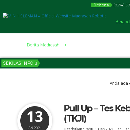
phone
(0274) 5
Berand
Berita Madrasah
SEKILAS INFO
Anda ada d
Pull Up – Tes K
13
(TKJI)
JAN 2021
Diterbitkan :
Rabu, 13 Jan 2021
, Penulis :