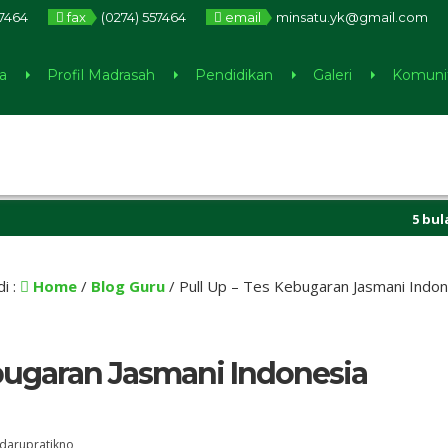
57464
fax
(0274) 557464
email
minsatu.yk@gmail.com
a
Profil Madrasah
Pendidikan
Galeri
Komuni
5 bulan yang l
i :
Home
/
Blog Guru
/
Pull Up – Tes Kebugaran Jasmani Indone
ebugaran Jasmani Indonesia
darupratikno