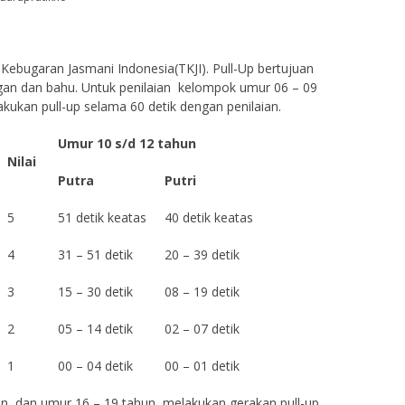
Kebugaran Jasmani Indonesia(TKJI). Pull-Up bertujuan
gan dan bahu. Untuk penilaian kelompok umur 06 – 09
kukan pull-up selama 60 detik dengan penilaian.
Umur 10 s/d 12 tahun
Nilai
Putra
Putri
5
51 detik keatas
40 detik keatas
4
31 – 51 detik
20 – 39 detik
3
15 – 30 detik
08 – 19 detik
2
05 – 14 detik
02 – 07 detik
1
00 – 04 detik
00 – 01 detik
n dan umur 16 – 19 tahun, melakukan gerakan pull-up