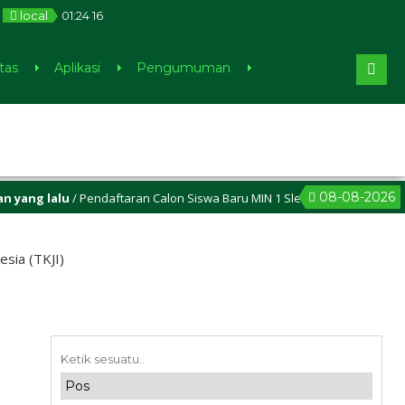
local
01
:
24
17
tas
Aplikasi
Pengumuman
08-08-2026
alu
/ Pendaftaran Calon Siswa Baru MIN 1 Sleman sudah dibuka, cek di
sia (TKJI)