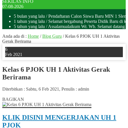
SEKILAS INFO
07-08-2026
5 bulan yang lalu
/ Pendaftaran Calon Siswa Baru MIN 1 Sle
1 tahun yang lalu
/ Selamat bergabung Peserta Didik Baru di k
5 tahun yang lalu
/ Assalamualaikum Wr. Wb. Selamat datan
Anda ada di :
Home
/
Blog Guru
/
Kelas 6 PJOK UH 1 Aktivitas
Gerak Berirama
6
Feb 2021
Kelas 6 PJOK UH 1 Aktivitas Gerak
Berirama
Diterbitkan :
Sabtu, 6 Feb 2021
, Penulis :
admin
0
BAGIKAN
KLIK DISINI MENGERJAKAN UH 1
PJOK