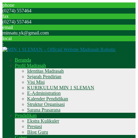
phone
(0274) 557464
fax
(0274) 557464
email
minsatu.yk@gmail.com
local
:
Beranda
Profil Madrasah
Identitas Madrasah
Sejarah Pendirian
Visi Misi
KURIKULUM MIN 1 SLEMAN
E-Administration
Kalender Pendidikan
Struktur Organisasi
Sarana Prasarana
Pendidikan
Ekstra Kulikuler
Prestasi
Blog Guru
Galeri