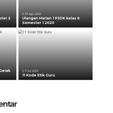
29 Agu 2020
ster 2
Ulangan Harian 1 PJOK kelas 6
Semester 1 2020
 Gerak
11 Jul 2025
11 Kode Etik Guru
entar