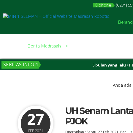
phone
(0274) 55
Berand
Berita Madrasah
SEKILAS INFO
5 bulan yang lalu
/ Pendaftara
Anda ada 
UH Senam Lantai
27
PJOK
FEB 2021
Diterbitkan :
Sabtu, 27 Feb 2021
, Penulis