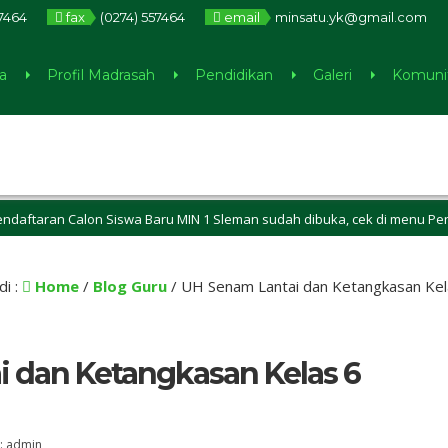
7464
fax
(0274) 557464
email
minsatu.yk@gmail.com
a
Profil Madrasah
Pendidikan
Galeri
Komuni
n Calon Siswa Baru MIN 1 Sleman sudah dibuka, cek di menu Pengumuma
di :
Home
/
Blog Guru
/
UH Senam Lantai dan Ketangkasan Kel
 dan Ketangkasan Kelas 6
 :
admin