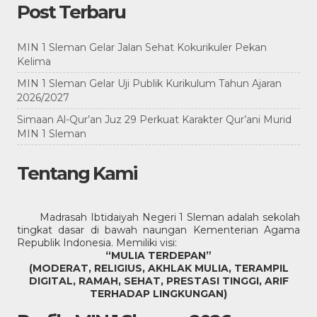
Post Terbaru
MIN 1 Sleman Gelar Jalan Sehat Kokurikuler Pekan
Kelima
MIN 1 Sleman Gelar Uji Publik Kurikulum Tahun Ajaran
2026/2027
Simaan Al-Qur’an Juz 29 Perkuat Karakter Qur’ani Murid
MIN 1 Sleman
Tentang Kami
17 agustus 2022
maulid nabi 2022
hari santri 2022
pesta siaga 2022
akmi min 1 sleman tahun
jalan sehat min 1 sleman
2021
hari pahlawan 2020
Madrasah Ibtidaiyah Negeri 1 Sleman adalah sekolah
upacara hari pramuka
tingkat dasar di bawah naungan Kementerian Agama
2020.
Republik Indonesia. Memiliki visi:
“MULIA TERDEPAN”
(MODERAT, RELIGIUS, AKHLAK MULIA, TERAMPIL
DIGITAL, RAMAH, SEHAT, PRESTASI TINGGI, ARIF
TERHADAP LINGKUNGAN)