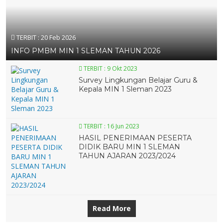
TERBIT :
20 Feb 2026
INFO PMBM MIN 1 SLEMAN TAHUN 2026
TERBIT :
9 Okt 2023
Survey Lingkungan Belajar Guru &
Kepala MIN 1 Sleman 2023
TERBIT :
16 Jun 2023
28 OKT 2022
28 OKT 2022
HASIL PENERIMAAN PESERTA
28 OKT 2022
28 OKT 2022
DIDIK BARU MIN 1 SLEMAN
13 JAN 2021
TAHUN AJARAN 2023/2024
18 NOV 2021
13 JAN 2021
13 JAN 2021
Read More