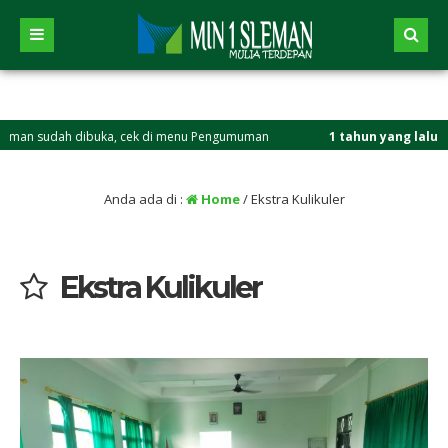
h dibuka, cek di menu Pengumuman
1 tahun yang lalu
/ Selamat ber
Anda ada di :
Home
/
Ekstra Kulikuler
Ekstra Kulikuler