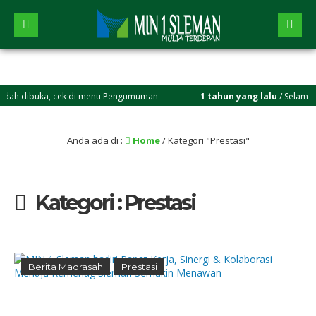
buka, cek di menu Pengumuman
1 tahun yang lalu
/ Selamat bergabun
Anda ada di :
Home
/
Kategori "Prestasi"
Kategori : Prestasi
Berita Madrasah
Prestasi