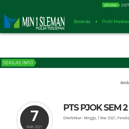
phone
(027
Beranda
Profil Madras
SEKILAS INFO
Anda
PTS PJOK SEM 2
7
Diterbitkan :
Minggu, 7 Mar 2021
, Penulis
MAR 2021