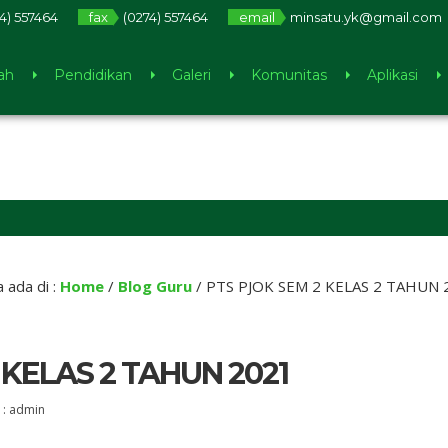
4) 557464
fax
(0274) 557464
email
minsatu.yk@gmail.com
ah
Pendidikan
Galeri
Komunitas
Aplikasi
 ada di :
Home
/
Blog Guru
/
PTS PJOK SEM 2 KELAS 2 TAHUN 
 KELAS 2 TAHUN 2021
 :
admin