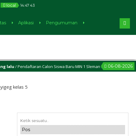
local
14
:
47
43
tas
Aplikasi
Pengumuman
06-08-2026
/ Pendaftaran Calon Siswa Baru MIN 1 Sleman sudah dibuka, cek di m
yigeg kelas 5