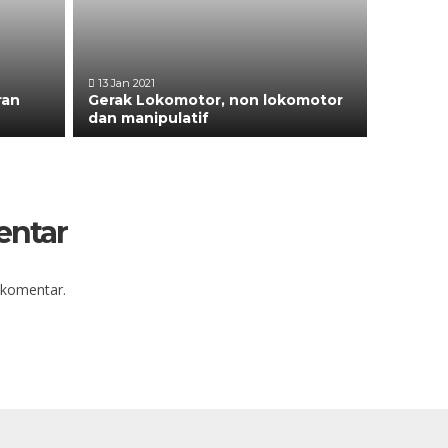
13 Jan 2021
ran
Gerak Lokomotor, non lokomotor
dan manipulatif
entar
 komentar.