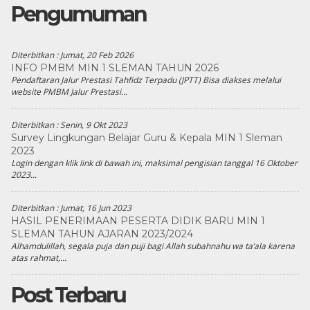
Pengumuman
Diterbitkan :
Jumat, 20 Feb 2026
INFO PMBM MIN 1 SLEMAN TAHUN 2026
Pendaftaran Jalur Prestasi Tahfidz Terpadu (JPTT) Bisa diakses melalui
website PMBM Jalur Prestasi...
Diterbitkan :
Senin, 9 Okt 2023
Survey Lingkungan Belajar Guru & Kepala MIN 1 Sleman
2023
Login dengan klik link di bawah ini, maksimal pengisian tanggal 16 Oktober
2023...
Diterbitkan :
Jumat, 16 Jun 2023
HASIL PENERIMAAN PESERTA DIDIK BARU MIN 1
SLEMAN TAHUN AJARAN 2023/2024
Alhamdulillah, segala puja dan puji bagi Allah subahnahu wa ta’ala karena
atas rahmat,...
n
Post Terbaru