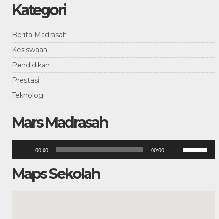
Kategori
Berita Madrasah
Kesiswaan
Pendidikan
Prestasi
Teknologi
Mars Madrasah
Pemutar
Gunakan
00:00
00:00
Anak
Audio
Panah
Atas/Bawah
Maps Sekolah
untuk
menaikkan
atau
menurunka
volume.