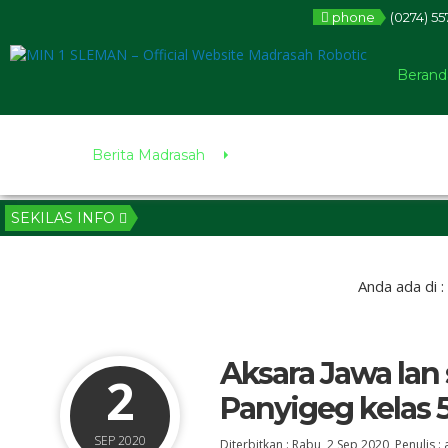
phone
(0274) 5
Berand
Berita Madrasah
SEKILAS INFO
Anda ada di :
Aksara Jawa lan
2
Panyigeg kelas 
SEP 2020
Diterbitkan :
Rabu, 2 Sep 2020
, Penulis :