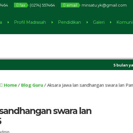
57464
fax
(0274) 557464
email
minsatu.yk@gmail.com
a
Profil Madrasah
Pendidikan
Galeri
Komuni
5 bulan yang lalu
Home
/
Blog Guru
/
Aksara Jawa lan sandhangan swara lan Pan
 sandhangan swara lan
5
admin