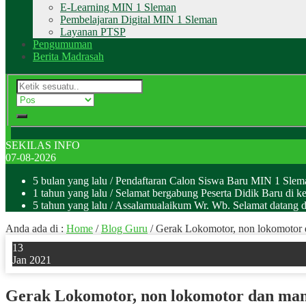
E-Learning MIN 1 Sleman
Pembelajaran Digital MIN 1 Sleman
Layanan PTSP
Pengumuman
Berita Madrasah
SEKILAS INFO
07-08-2026
5 bulan yang lalu
/ Pendaftaran Calon Siswa Baru MIN 1 Sle
1 tahun yang lalu
/ Selamat bergabung Peserta Didik Baru di k
5 tahun yang lalu
/ Assalamualaikum Wr. Wb. Selamat datan
Anda ada di :
Home
/
Blog Guru
/
Gerak Lokomotor, non lokomotor d
13
Jan 2021
Gerak Lokomotor, non lokomotor dan man