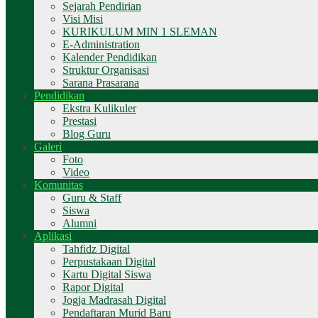
Sejarah Pendirian
Visi Misi
KURIKULUM MIN 1 SLEMAN
E-Administration
Kalender Pendidikan
Struktur Organisasi
Sarana Prasarana
Pendidikan
Ekstra Kulikuler
Prestasi
Blog Guru
Galeri
Foto
Video
Komunitas
Guru & Staff
Siswa
Alumni
Aplikasi
Tahfidz Digital
Perpustakaan Digital
Kartu Digital Siswa
Rapor Digital
Jogja Madrasah Digital
Pendaftaran Murid Baru