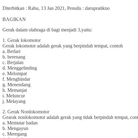
Diterbitkan :
Rabu, 13 Jan 2021
, Penulis :
darupratikno
0
BAGIKAN
Gerak dalam olahraga di bagi menjadi 3,yaitu:
1. Gerak lokomotor
Gerak lokomotor adalah gerak yang berpindah tempat, contoh
a. Berlari
b. berenang
c. Berjalan
d. Menggelinding
e. Melompat
f. Menghindar
g. Menendang
h. Memanjat
i. Meluncur
j. Melayang
2. Gerak Nonlokomotor
Gearak nonlokomotor adalah gerak yang tidak berpindah tempat, con
a. Memutar badan
b. Mengayun
c. Meregang