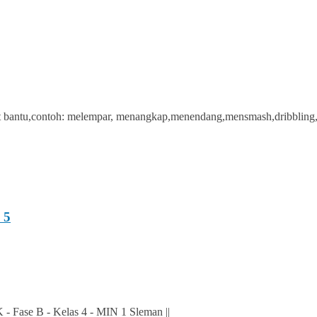
at bantu,contoh: melempar, menangkap,menendang,mensmash,dribbling,
 5