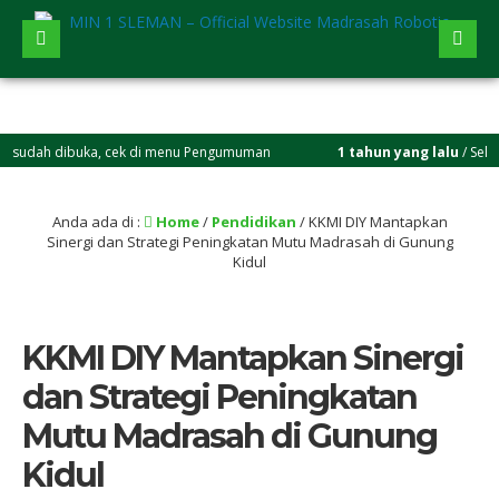
ah dibuka, cek di menu Pengumuman
1 tahun yang lalu
/ Selamat ber
Anda ada di :
Home
/
Pendidikan
/
KKMI DIY Mantapkan
Sinergi dan Strategi Peningkatan Mutu Madrasah di Gunung
Kidul
KKMI DIY Mantapkan Sinergi
dan Strategi Peningkatan
Mutu Madrasah di Gunung
Kidul