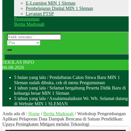
E-Learning MIN 1 Sleman
Pembelajaran Digital MIN 1 Sleman
Layanan PTSP
Pengumuman
Berita Madrasah
SEKILAS INFO
06-08-2026
5 bulan yang lalu
/ Pendaftaran Calon Siswa Baru MIN 1
Sleman sudah dibuka, cek di menu Pengumuman
1 tahun yang lalu
/ Selamat bergabung Peserta Didik Baru di
keluarga besar MIN 1 Sleman
5 tahun yang lalu
/ Assalamualaikum Wr. Wb. Selamat datang
di Website MIN 1 SLEMAN
Anda ada di :
Home
/
Berita Madrasah
/
Workshop Pengembangan
Aplikasi Pelaporan Data Dampak Bencana di Satuan Pendidikan:
Upaya Peningkatan Mitigasi melalui Teknologi