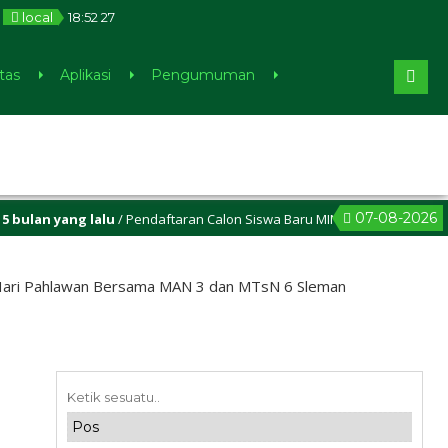
local
18
:
52
28
tas
Aplikasi
Pengumuman
07-08-2026
yang lalu
/ Pendaftaran Calon Siswa Baru MIN 1 Sleman sudah dibuka, 
 Hari Pahlawan Bersama MAN 3 dan MTsN 6 Sleman