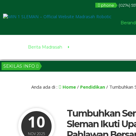
phone
(0274) 5
Berand
Berita Madrasah
SEKILAS INFO
Anda ada di :
Home
/
Pendidikan
/
Tumbuhkan S
Tumbuhkan Sema
10
Sleman Ikuti Up
Pahlawan Bersa
NOV 2025