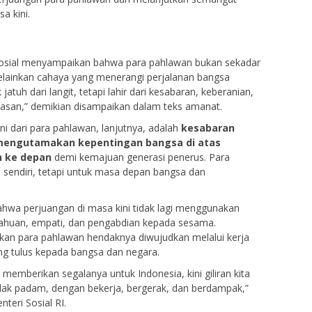
a kini.
Sosial menyampaikan bahwa para pahlawan bukan sekadar
melainkan cahaya yang menerangi perjalanan bangsa
jatuh dari langit, tetapi lahir dari kesabaran, keberanian,
lasan,” demikian disampaikan dalam teks amanat.
ni dari para pahlawan, lanjutnya, adalah
kesabaran
mengutamakan kepentingan bangsa di atas
h ke depan
demi kemajuan generasi penerus. Para
 sendiri, tetapi untuk masa depan bangsa dan
hwa perjuangan di masa kini tidak lagi menggunakan
tahuan, empati, dan pengabdian kepada sesama.
kan para pahlawan hendaknya diwujudkan melalui kerja
ang tulus kepada bangsa dan negara.
emberikan segalanya untuk Indonesia, kini giliran kita
idak padam, dengan bekerja, bergerak, dan berdampak,”
teri Sosial RI.