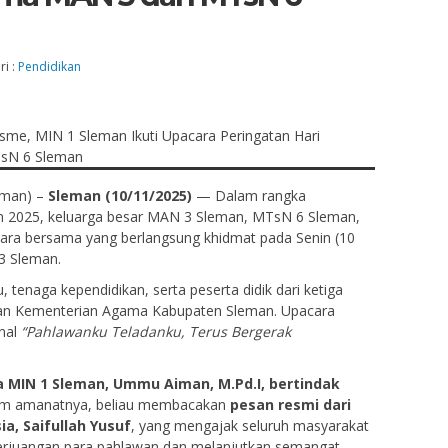
ri :
Pendidikan
eman) –
Sleman (10/11/2025)
— Dalam rangka
n 2025, keluarga besar MAN 3 Sleman, MTsN 6 Sleman,
ra bersama yang berlangsung khidmat pada Senin (10
3 Sleman.
ru, tenaga kependidikan, serta peserta didik dari ketiga
gan Kementerian Agama Kabupaten Sleman. Upacara
nal
“Pahlawanku Teladanku, Terus Bergerak
a MIN 1 Sleman, Ummu Aiman, M.Pd.I, bertindak
m amanatnya, beliau membacakan
pesan resmi dari
ia, Saifullah Yusuf
, yang mengajak seluruh masyarakat
 perjuangan para pahlawan dan melanjutkan semangat