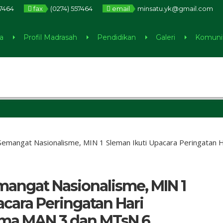
57464
fax
(0274) 557464
email
minsatu.yk@gmail.com
a
Profil Madrasah
Pendidikan
Galeri
Komuni
5 bulan 
emangat Nasionalisme, MIN 1 Sleman Ikuti Upacara Peringatan
ngat Nasionalisme, MIN 1
acara Peringatan Hari
ma MAN 3 dan MTsN 6