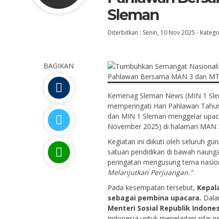
Sleman
Diterbitkan :
Senin, 10 Nov 2025
-
Katego
BAGIKAN
Kemenag Sleman News (MIN 1 Sl
memperingati Hari Pahlawan Tahu
dan MIN 1 Sleman menggelar upaca
November 2025) di halaman MAN 
Kegiatan ini diikuti oleh seluruh gu
satuan pendidikan di bawah naun
peringatan mengusung tema nasio
Melanjutkan Perjuangan.”
Pada kesempatan tersebut,
Kepal
sebagai pembina upacara.
Dala
Menteri Sosial Republik Indones
Indonesia untuk meneladani nilai