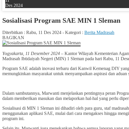
11
Des 2024
Sosialisasi Program SAE MIN 1 Sleman
Diterbitkan :
Rabu, 11 Des 2024
-
Kategori :
Berita Madrasah
BAGIKAN
Yogyakarta, 11 Desember 2024
– Kantor Wilayah Kementerian Agama
Madrasah Ibtidaiyah Negeri (MIN) 1 Sleman pada hari Rabu, 11 Dese
Program SAE adalah inovasi terbaru dari Kanwil Kemenag DIY yang ber
memungkinkan masyarakat untuk menyampaikan aspirasi dan aduan seca
Dalam sambutannya, Marwanti menjelaskan pentingnya peran Program
dalam memberikan masukan dan melaporkan hal-hal yang perlu diper
Sosialisasi di MIN 1 Sleman ini dihadiri oleh para guru, staf madrasah
menggunakan aplikasi SAE, mulai dari cara mengakses hingga mengir
program ini.
Selain itu, Marwanti juga menekankan bahwa semua laporan yang ma