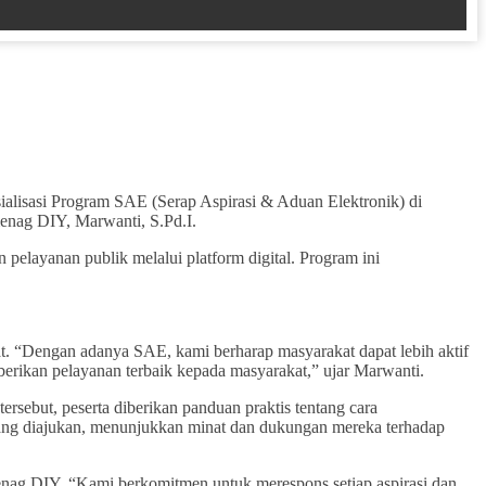
isasi Program SAE (Serap Aspirasi & Aduan Elektronik) di
enag DIY, Marwanti, S.Pd.I.
pelayanan publik melalui platform digital. Program ini
. “Dengan adanya SAE, kami berharap masyarakat dapat lebih aktif
rikan pelayanan terbaik kepada masyarakat,” ujar Marwanti.
tersebut, peserta diberikan panduan praktis tentang cara
 yang diajukan, menunjukkan minat dan dukungan mereka terhadap
enag DIY. “Kami berkomitmen untuk merespons setiap aspirasi dan