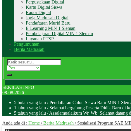
Perpustakaan Digital
Kartu Digital Siswa
Rapor Digital
Jogja Madrasah Digital
Pendaftaran Murid Baru
E-Learning MIN 1 Sleman
Pembelajaran Digital MIN 1 Sleman
Layanan PTSP
Pengumuman
Berita Madrasah
SEKILAS INFO
08-08-2026
5 bulan yang lalu
/ Pendaftaran Calon Siswa Baru MIN 1 Sle
1 tahun yang lalu
/ Selamat bergabung Peserta Didik Baru di k
5 tahun yang lalu
/ Assalamualaikum Wr. Wb. Selamat datan
Anda ada di :
Home
/
Berita Madrasah
/
Sosialisasi Program SAE M