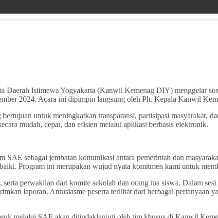
 Daerah Istimewa Yogyakarta (Kanwil Kemenag DIY) menggelar sosial
mber 2024. Acara ini dipimpin langsung oleh Plt. Kepala Kanwil Kem
tujuan untuk meningkatkan transparansi, partisipasi masyarakat, dan 
ra mudah, cepat, dan efisien melalui aplikasi berbasis elektronik.
 SAE sebagai jembatan komunikasi antara pemerintah dan masyarakat
baiki. Program ini merupakan wujud nyata komitmen kami untuk membe
, serta perwakilan dari komite sekolah dan orang tua siswa. Dalam sesi 
imkan laporan. Antusiasme peserta terlihat dari berbagai pertanyaan
suk melalui SAE akan ditindaklanjuti oleh tim khusus di Kanwil Kem