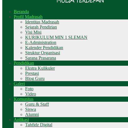
Beranda
Profil Madrasah
Identitas Madrasah
Sejarah Pendirian
Visi Misi
KURIKULUM MIN 1 SLEMAN
E-Administration
Kalender Pendidikan
Struktur Organisasi
Sarana Prasarana
Pendidikan
Ekstra Kulikuler
Prestasi
Blog Guru
Galeri
Foto
Video
Komunitas
Guru & Staff
Siswa
Alumni
Aplikasi
Tahfidz Digital