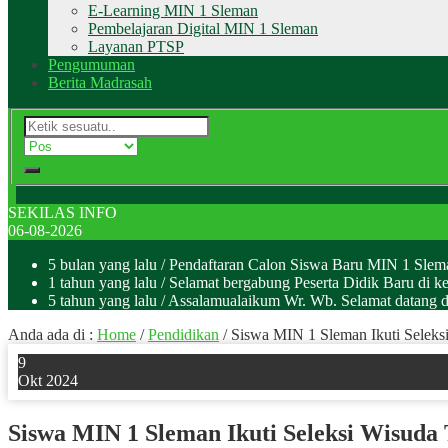
E-Learning MIN 1 Sleman
Pembelajaran Digital MIN 1 Sleman
Layanan PTSP
Pengumuman
Berita Madrasah
SEKILAS INFO
06-08-2026
5 bulan yang lalu
/ Pendaftaran Calon Siswa Baru MIN 1 Sle
1 tahun yang lalu
/ Selamat bergabung Peserta Didik Baru di k
5 tahun yang lalu
/ Assalamualaikum Wr. Wb. Selamat datan
Anda ada di :
Home
/
Pendidikan
/
Siswa MIN 1 Sleman Ikuti Seleksi
9
Okt 2024
Siswa MIN 1 Sleman Ikuti Seleksi Wisuda 