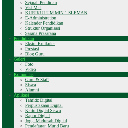
Sejarah Pendirian
Visi Misi
KURIKULUM MIN 1 SLEMAN
E-Administration
Kalender Pendidikan
Struktur Organisasi
Sarana Prasarana
Pendidikan
Ekstra Kulikuler
Prestasi
Blog Guru
Galeri
Foto
Video
Komunitas
Guru & Staff
Siswa
Alumni
Aplikasi
Tahfidz Digital
Perpustakaan Digital
Kartu Digital Siswa
Rapor Digital
Jogja Madrasah Digital
Pendaftaran Murid Baru