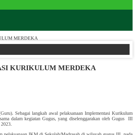
KULUM MERDEKA
NASI KURIKULUM MERDEKA
Guru). Sebagai langkah awal pelaksanaan Implementasi Kurikulum
ama dalam kegiatan Gugus, yang diselenggarakan oleh Gugus III
 2023.
m pelaksanaan IKM di Sekolah/Madrasah di wilayah gugus III pada