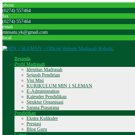
phone
(0274) 557464
fax
(0274) 557464
email
minsatu.yk@gmail.com
local
:
Beranda
Profil Madrasah
Identitas Madrasah
Sejarah Pendirian
Visi Misi
KURIKULUM MIN 1 SLEMAN
E-Administration
Kalender Pendidikan
Struktur Organisasi
Sarana Prasarana
Pendidikan
Ekstra Kulikuler
Prestasi
Blog Guru
Galeri