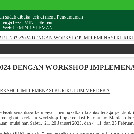
man sudah dibuka, cek di menu Pengumuman
eluarga besar MIN 1 Sleman
g di Website MIN 1 SLEMAN
ARU 2023/2024 DENGAN WORKSHOP IMPLEMENASI KURI
/2024 DENGAN WORKSHOP IMPLEME
asah senantiasa berupaya meningkatkan kualitas tenaga pendidik (
engikuti kegiatan workshop Implementasi Kurikulum Merdeka bers
uan mulai hari Sabtu, 21, 28 Januari 2023, dan 4, 11, dan 25 Februari
erdeka (IKM) adalah “meningkatkan kompetensi guru kususnya dala