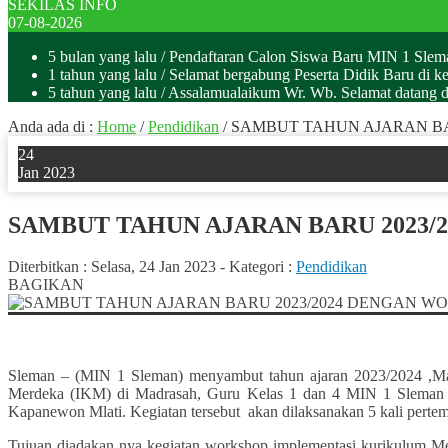
SEKILAS INFO
07-08-2026
5 bulan yang lalu
/ Pendaftaran Calon Siswa Baru MIN 1 Sle
1 tahun yang lalu
/ Selamat bergabung Peserta Didik Baru di k
5 tahun yang lalu
/ Assalamualaikum Wr. Wb. Selamat datan
Anda ada di :
Home
/
Pendidikan
/
SAMBUT TAHUN AJARAN B
24
Jan 2023
SAMBUT TAHUN AJARAN BARU 2023
Diterbitkan :
Selasa, 24 Jan 2023
-
Kategori :
Pendidikan
BAGIKAN
Sleman – (MIN 1 Sleman) menyambut tahun ajaran 2023/2024 ,Mad
Merdeka (IKM) di Madrasah, Guru Kelas 1 dan 4 MIN 1 Sleman m
Kapanewon Mlati. Kegiatan tersebut akan dilaksanakan 5 kali pertem
Tujuan diadakan nya kegiatan workshop implementasi kurikulum M