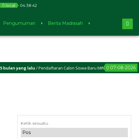
local
04
:
38
42
Pengumuman
Berita Madrasah
07-08-2026
 yang lalu
/ Pendaftaran Calon Siswa Baru MIN 1 Sleman sudah dibuka,