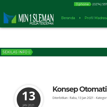
phone
(0274) 55
Beranda
Profil Madras
SEKILAS INFO
Konsep Otomati
13
Diterbitkan :
Rabu, 13 Jan 2021
-
Kategori
JAN 2021