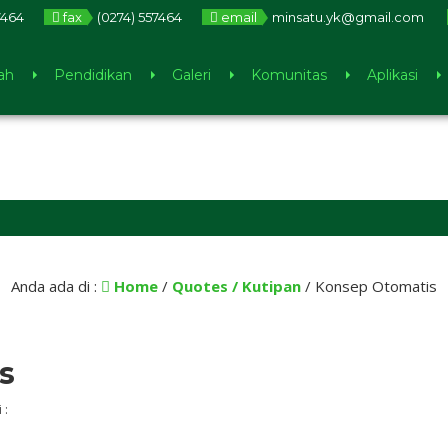
7464
fax
(0274) 557464
email
minsatu.yk@gmail.com
ah
Pendidikan
Galeri
Komunitas
Aplikasi
5 bulan
Anda ada di :
Home
/
Quotes / Kutipan
/
Konsep Otomatis
s
 :