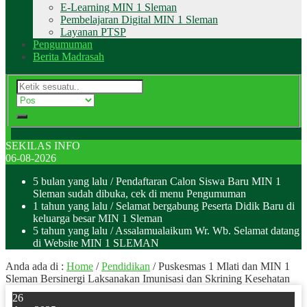
E-Learning MIN 1 Sleman
Pembelajaran Digital MIN 1 Sleman
Layanan PTSP
Pengumuman
Berita Madrasah
SEKILAS INFO
06-08-2026
5 bulan yang lalu
/ Pendaftaran Calon Siswa Baru MIN 1
Sleman sudah dibuka, cek di menu Pengumuman
1 tahun yang lalu
/ Selamat bergabung Peserta Didik Baru di
keluarga besar MIN 1 Sleman
5 tahun yang lalu
/ Assalamualaikum Wr. Wb. Selamat datang
di Website MIN 1 SLEMAN
Anda ada di :
Home
/
Pendidikan
/
Puskesmas 1 Mlati dan MIN 1
Sleman Bersinergi Laksanakan Imunisasi dan Skrining Kesehatan
26