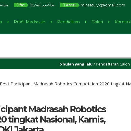
57464
fax
(0274) 557464
email
minsatu.yk@gmail.com
a
Profil Madrasah
Pendidikan
Galeri
Komuni
5 bulan yang lalu
/ Pendaftaran Calon Siswa
 Best Participant Madrasah Robotics Competition 2020 tingkat Nas
ticipant Madrasah Robotics
0 tingkat Nasional, Kamis,
 DKI Jakarta