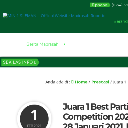
phone
(0274) 5
Berand
Berita Madrasah
SEKILAS INFO
Anda ada di :
Home
/
Prestasi
/
Juara 1
Juara 1 Best Par
1
Competition 202
28 Januari 2021,
FEB 2021