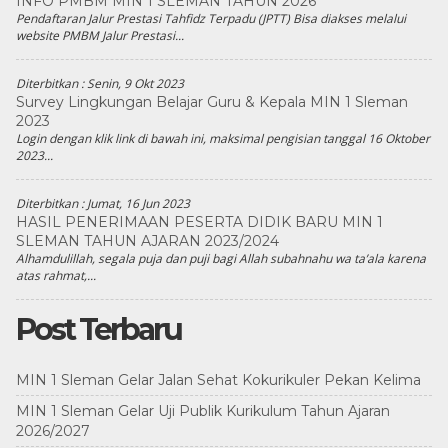
INFO PMBM MIN 1 SLEMAN TAHUN 2026
Pendaftaran Jalur Prestasi Tahfidz Terpadu (JPTT) Bisa diakses melalui
website PMBM Jalur Prestasi...
Diterbitkan :
Senin, 9 Okt 2023
Survey Lingkungan Belajar Guru & Kepala MIN 1 Sleman
2023
Login dengan klik link di bawah ini, maksimal pengisian tanggal 16 Oktober
2023...
Diterbitkan :
Jumat, 16 Jun 2023
HASIL PENERIMAAN PESERTA DIDIK BARU MIN 1
SLEMAN TAHUN AJARAN 2023/2024
Alhamdulillah, segala puja dan puji bagi Allah subahnahu wa ta’ala karena
atas rahmat,...
Post Terbaru
MIN 1 Sleman Gelar Jalan Sehat Kokurikuler Pekan Kelima
MIN 1 Sleman Gelar Uji Publik Kurikulum Tahun Ajaran
2026/2027