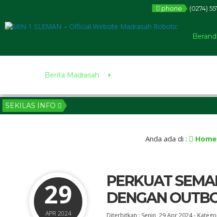
phone
(0274) 55
Berand
Berita Madrasah
SEKILAS INFO
Anda ada di :
Home
PERKUAT SEMA
29
DENGAN OUTB
APR 2024
Diterbitkan :
Senin, 29 Apr 2024
-
Kategor