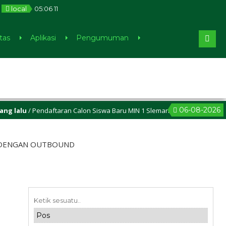
local
05
:
06
12
tas
Aplikasi
Pengumuman
06-08-2026
u
/ Pendaftaran Calon Siswa Baru MIN 1 Sleman sudah dibuka, cek di m
 DENGAN OUTBOUND