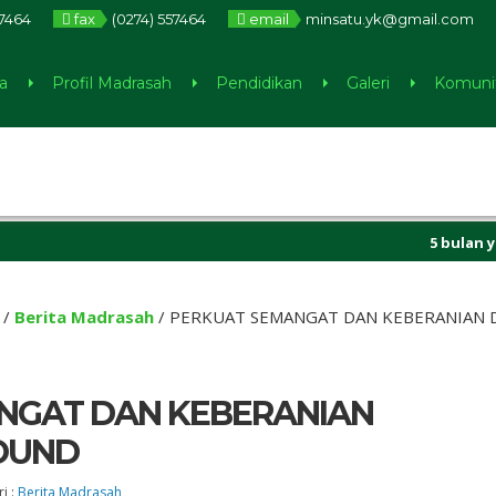
7464
fax
(0274) 557464
email
minsatu.yk@gmail.com
a
Profil Madrasah
Pendidikan
Galeri
Komuni
5 bulan yang lal
/
Berita Madrasah
/
PERKUAT SEMANGAT DAN KEBERANIAN
NGAT DAN KEBERANIAN
OUND
i :
Berita Madrasah