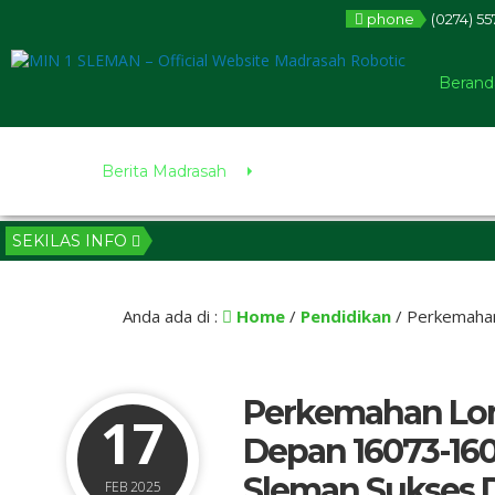
phone
(0274) 55
Berand
Berita Madrasah
SEKILAS INFO
Anda ada di :
Home
/
Pendidikan
/
Perkemahan
Perkemahan Lom
17
Depan 16073-160
Sleman Sukses D
FEB 2025