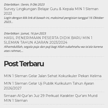
Diterbitkan :
Senin, 9 Okt 2023
Survey Lingkungan Belajar Guru & Kepala MIN 1 Sleman
2023
Login dengan klik link di bawah ini, maksimal pengisian tanggal 16 Oktober
2023...
Diterbitkan :
Jumat, 16 Jun 2023
HASIL PENERIMAAN PESERTA DIDIK BARU MIN 1
SLEMAN TAHUN AJARAN 2023/2024
Alhamdulillah, segala puja dan puji bagi Allah subahnahu wa ta’ala karena
atas rahmat,...
n
Post Terbaru
MIN 1 Sleman Gelar Jalan Sehat Kokurikuler Pekan Kelima
MIN 1 Sleman Gelar Uji Publik Kurikulum Tahun Ajaran
2026/2027
Simaan Al-Qur’an Juz 29 Perkuat Karakter Qur’ani Murid
MIN 1 Sleman