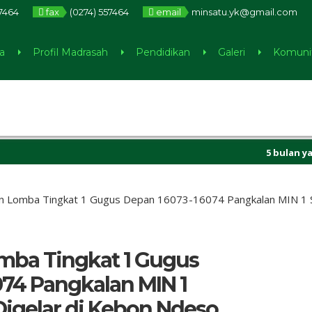
7464
fax
(0274) 557464
email
minsatu.yk@gmail.com
a
Profil Madrasah
Pendidikan
Galeri
Komuni
5 bulan yang lalu
/
 Lomba Tingkat 1 Gugus Depan 16073-16074 Pangkalan MIN 1 S
ba Tingkat 1 Gugus
74 Pangkalan MIN 1
igelar di Kebon Ndeso