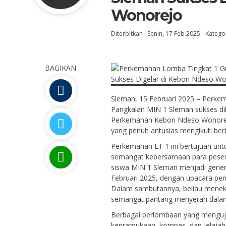
Wonorejo
Diterbitkan :
Senin, 17 Feb 2025
-
Kategor
BAGIKAN
Sleman, 15 Februari 2025 – Perk
Pangkalan MIN 1 Sleman sukses dil
Perkemahan Kebon Ndeso Wonorejo. K
yang penuh antusias mengikuti be
Perkemahan LT 1 ini bertujuan unt
semangat kebersamaan para peser
siswa MIN 1 Sleman menjadi genera
Februari 2025, dengan upacara pe
Dalam sambutannya, beliau menekan
semangat pantang menyerah dalam 
Berbagai perlombaan yang menguji
kepramukaan, kompas, dan jelajah 