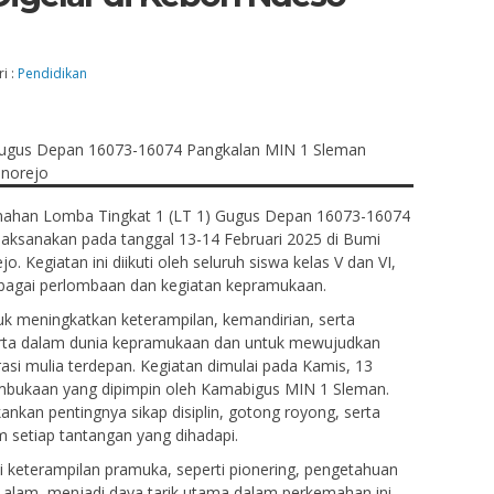
i :
Pendidikan
emahan Lomba Tingkat 1 (LT 1) Gugus Depan 16073-16074
aksanakan pada tanggal 13-14 Februari 2025 di Bumi
egiatan ini diikuti oleh seluruh siswa kelas V dan VI,
rbagai perlombaan dan kegiatan kepramukaan.
uk meningkatkan keterampilan, kemandirian, serta
ta dalam dunia kepramukaan dan untuk mewujudkan
si mulia terdepan. Kegiatan dimulai pada Kamis, 13
mbukaan yang dipimpin oleh Kamabigus MIN 1 Sleman.
kan pentingnya sikap disiplin, gotong royong, serta
setiap tantangan yang dihadapi.
 keterampilan pramuka, seperti pionering, pengetahuan
alam, menjadi daya tarik utama dalam perkemahan ini.