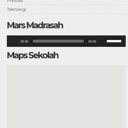
Prestasi
Teknologi
Mars Madrasah
Pemutar
Gunakan
00:00
00:00
Anak
Audio
Panah
Atas/Bawah
Maps Sekolah
untuk
menaikkan
atau
menurunka
volume.