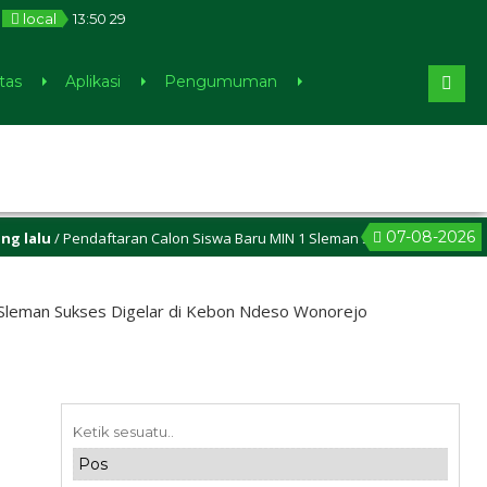
local
13
:
50
30
tas
Aplikasi
Pengumuman
07-08-2026
 Pendaftaran Calon Siswa Baru MIN 1 Sleman sudah dibuka, cek di me
leman Sukses Digelar di Kebon Ndeso Wonorejo