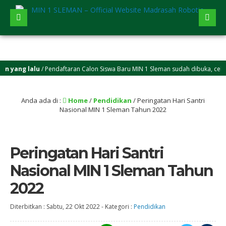
yang lalu
/ Pendaftaran Calon Siswa Baru MIN 1 Sleman sudah dibuka, cek di
Anda ada di :
Home
/
Pendidikan
/
Peringatan Hari Santri
Nasional MIN 1 Sleman Tahun 2022
Peringatan Hari Santri
Nasional MIN 1 Sleman Tahun
2022
Diterbitkan :
Sabtu, 22 Okt 2022
-
Kategori :
Pendidikan