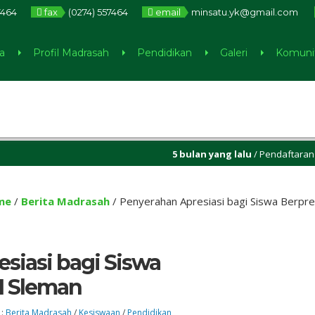
7464
fax
(0274) 557464
email
minsatu.yk@gmail.com
a
Profil Madrasah
Pendidikan
Galeri
Komuni
5 bulan yang lalu
/ Pendaftaran Calon
5 tahun yang lalu
/ Assalamualaikum W
me
/
Berita Madrasah
/
Penyerahan Apresiasi bagi Siswa Berpre
siasi bagi Siswa
 1 Sleman
 :
Berita Madrasah
/
Kesiswaan
/
Pendidikan