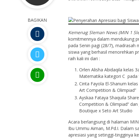
BAGIKAN
Kemenag Sleman News (MIN 1 Slem
komitmennya dalam mendukung pres
pada Senin pagi (28/7), madrasah
siswa yang berhasil menorehkan pres
raih kali ini dari :
Orlen Alisha Abidaqila kelas 
Matematika kategori C pada “
Cinta Fayola El-Shanum kelas 
Art Competition & Olimpiad”
Ayskaa Fataya Shaquila Sharee
Competition & Olimpiad” dan
Boutique x Seto Art Studio
Acara berlangsung di halaman MIN
Ibu Ummu Aiman, M.Pd.I. Dalam s
apresiasi yang setinggi-tingginya 