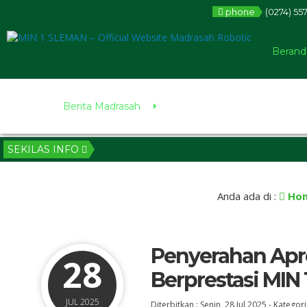
phone
(0274) 55
Berand
Berita Madrasah
SEKILAS INFO
Anda ada di :
Ho
Penyerahan Apre
28
Berprestasi MIN
JUL 2025
Diterbitkan :
Senin, 28 Jul 2025
-
Kategori