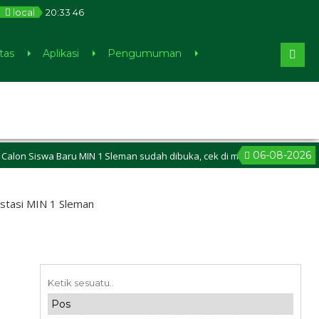
local
20
:
33
47
tas
Aplikasi
Pengumuman
06-08-2026
 Siswa Baru MIN 1 Sleman sudah dibuka, cek di menu Pengumuman
r. Wb. Selamat datang di Website MIN 1 SLEMAN
stasi MIN 1 Sleman