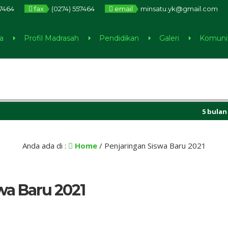
57464
fax
(0274) 557464
email
minsatu.yk@gmail.com
a
Profil Madrasah
Pendidikan
Galeri
Komuni
5 bulan yang
Anda ada di :
Home
/
Penjaringan Siswa Baru 2021
wa Baru 2021