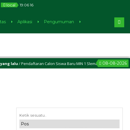
local
19
:
06
16
tas
Aplikasi
Pengumuman
08-08-2026
 lalu
/ Pendaftaran Calon Siswa Baru MIN 1 Sleman sudah dibuka, cek 