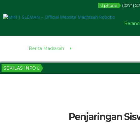
phone
(0274) 5
Berand
Berita Madrasah
SEKILAS INFO
Penjaringan Sis