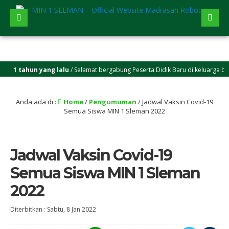
1 tahun yang lalu
/ Selamat bergabung Peserta Didik Baru di keluarga besar 
Anda ada di :
Home
/
Pengumuman
/
Jadwal Vaksin Covid-19
Semua Siswa MIN 1 Sleman 2022
Jadwal Vaksin Covid-19
Semua Siswa MIN 1 Sleman
2022
Diterbitkan :
Sabtu, 8 Jan 2022