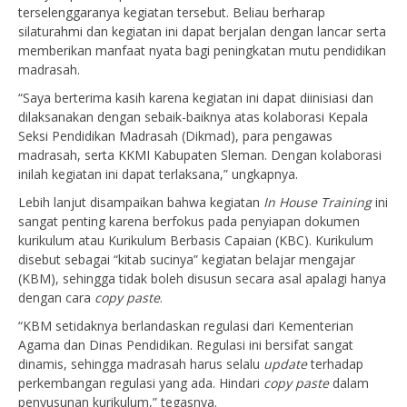
terselenggaranya kegiatan tersebut. Beliau berharap
silaturahmi dan kegiatan ini dapat berjalan dengan lancar serta
memberikan manfaat nyata bagi peningkatan mutu pendidikan
madrasah.
“Saya berterima kasih karena kegiatan ini dapat diinisiasi dan
dilaksanakan dengan sebaik-baiknya atas kolaborasi Kepala
Seksi Pendidikan Madrasah (Dikmad), para pengawas
madrasah, serta KKMI Kabupaten Sleman. Dengan kolaborasi
inilah kegiatan ini dapat terlaksana,” ungkapnya.
Lebih lanjut disampaikan bahwa kegiatan
In House Training
ini
sangat penting karena berfokus pada penyiapan dokumen
kurikulum atau Kurikulum Berbasis Capaian (KBC). Kurikulum
disebut sebagai “kitab sucinya” kegiatan belajar mengajar
(KBM), sehingga tidak boleh disusun secara asal apalagi hanya
dengan cara
copy paste
.
“KBM setidaknya berlandaskan regulasi dari Kementerian
Agama dan Dinas Pendidikan. Regulasi ini bersifat sangat
dinamis, sehingga madrasah harus selalu
update
terhadap
perkembangan regulasi yang ada. Hindari
copy paste
dalam
penyusunan kurikulum,” tegasnya.