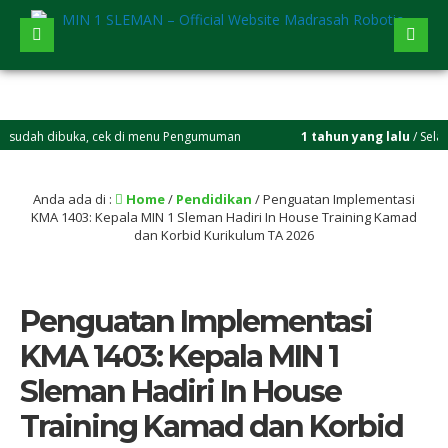
h dibuka, cek di menu Pengumuman
1 tahun yang lalu
/ Selamat berg
Anda ada di :
Home
/
Pendidikan
/
Penguatan Implementasi
KMA 1403: Kepala MIN 1 Sleman Hadiri In House Training Kamad
dan Korbid Kurikulum TA 2026
Penguatan Implementasi
KMA 1403: Kepala MIN 1
Sleman Hadiri In House
Training Kamad dan Korbid