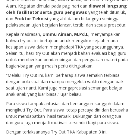
Alam. Kegiatan dimulai pada pagi hari dan
diawasi langsung
oleh fasilitator serta guru pengawas
yang telah ditunjuk,
dan
Proktor Teknisi
yang ahli dalam bidangnya sehingga
pelaksanaan ujian berjalan lancar, tertib, dan sesuai prosedur.
Kepala madrasah,
Ummu Aiman, M.Pd.I.
, menyampaikan
bahwa try out ini bertujuan untuk mengukur sejauh mana
kesiapan siswa dalam menghadapi TKA yang sesungguhnya.
Selain itu, hasil try Out akan menjadi bahan evaluasi bagi guru
untuk memberikan pendampingan dan penguatan materi pada
bagian-bagian yang masih perlu ditingkatkan.
“Melalui Try Out ini, kami berharap siswa semakin terbiasa
dengan pola soal dan mampu mengelola waktu dengan baik
saat ujian nanti. Kami juga mengapresiasi semangat belajar
anak-anak yang luar biasa,” ujar beliau.
Para siswa tampak antusias dan bersungguh-sungguh dalam
mengikuti Try Out. Para siswa tetap percaya diri dan berusaha
untuk mendapatkan hasil terbaik. Dukungan dari orang tua
dan guru juga menjadi motivasi tersendiri bagi para siswa.
Dengan terlaksananya Try Out TKA Kabupaten 3 ini,