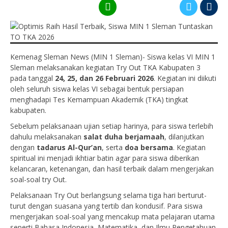
Kemenag Sleman News (MIN 1 Sleman)- Siswa kelas VI MIN 1
Sleman melaksanakan kegiatan Try Out TKA Kabupaten 3
pada tanggal
24, 25, dan 26 Februari 2026
. Kegiatan ini diikuti
oleh seluruh siswa kelas VI sebagai bentuk persiapan
menghadapi Tes Kemampuan Akademik (TKA) tingkat
kabupaten.
Sebelum pelaksanaan ujian setiap harinya, para siswa terlebih
dahulu melaksanakan
salat duha berjamaah
, dilanjutkan
dengan
tadarus Al-Qur’an
, serta
doa bersama
. Kegiatan
spiritual ini menjadi ikhtiar batin agar para siswa diberikan
kelancaran, ketenangan, dan hasil terbaik dalam mengerjakan
soal-soal try Out.
Pelaksanaan Try Out berlangsung selama tiga hari berturut-
turut dengan suasana yang tertib dan kondusif. Para siswa
mengerjakan soal-soal yang mencakup mata pelajaran utama
seperti Bahasa Indonesia, Matematika, dan Ilmu Pengetahuan