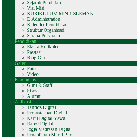
Sejarah Pendirian
Visi Misi
KURIKULUM MIN 1 SLEMAN
E-Administration
Kalender Pendidikan
Struktur Organisasi
Sarana Prasarana
Pendidikan
Ekstra Kulikuler
Prestasi
Blog Guru
Galeri
Foto
Video
Komunitas
Guru & Staff
Siswa
Alumni
Aplikasi
Tahfidz Digital
Perpustakaan Digital
Kartu Digital Siswa
Rapor Digital
Jogja Madrasah Digital
Pendaftaran Murid Baru