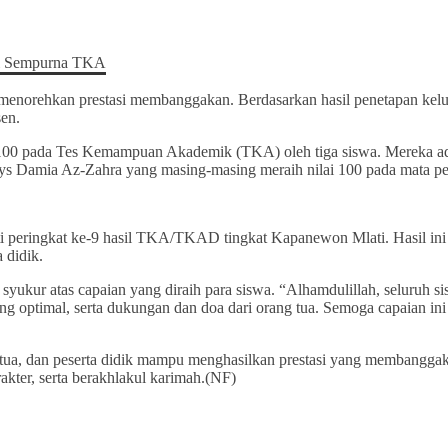
ehkan prestasi membanggakan. Berdasarkan hasil penetapan kelulus
en.
a 100 pada Tes Kemampuan Akademik (TKA) oleh tiga siswa. Mereka ad
dys Damia Az-Zahra yang masing-masing meraih nilai 100 pada mata pe
ti peringkat ke-9 hasil TKA/TKAD tingkat Kapanewon Mlati. Hasil ini
 didik.
ur atas capaian yang diraih para siswa. “Alhamdulillah, seluruh sis
ng optimal, serta dukungan dan doa dari orang tua. Semoga capaian ini 
ng tua, dan peserta didik mampu menghasilkan prestasi yang membang
akter, serta berakhlakul karimah.(NF)