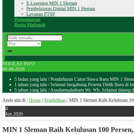
E-Learning MIN 1 Sleman
Pembelajaran Digital MIN 1 Sleman
Layanan PTSP
Pengumuman
Berita Madrasah
SEKILAS INFO
08-08-2026
5 bulan yang lalu
/ Pendaftaran Calon Siswa Baru MIN 1 Sle
1 tahun yang lalu
/ Selamat bergabung Peserta Didik Baru di k
5 tahun yang lalu
/ Assalamualaikum Wr. Wb. Selamat datan
Anda ada di :
Home
/
Pendidikan
/
MIN 1 Sleman Raih Kelulusan 10
4
Jun 2026
MIN 1 Sleman Raih Kelulusan 100 Persen