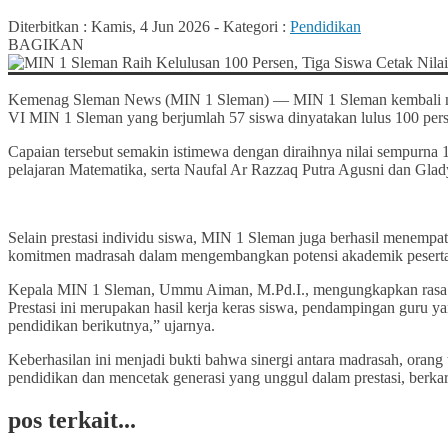
Diterbitkan :
Kamis, 4 Jun 2026
-
Kategori :
Pendidikan
BAGIKAN
Kemenag Sleman News (MIN 1 Sleman) — MIN 1 Sleman kembali menor
VI MIN 1 Sleman yang berjumlah 57 siswa dinyatakan lulus 100 pers
Capaian tersebut semakin istimewa dengan diraihnya nilai sempurn
pelajaran Matematika, serta Naufal Ar Razzaq Putra Agusni dan Gla
Selain prestasi individu siswa, MIN 1 Sleman juga berhasil menempa
komitmen madrasah dalam mengembangkan potensi akademik peserta
Kepala MIN 1 Sleman, Ummu Aiman, M.Pd.I., mengungkapkan rasa syuk
Prestasi ini merupakan hasil kerja keras siswa, pendampingan guru ya
pendidikan berikutnya,” ujarnya.
Keberhasilan ini menjadi bukti bahwa sinergi antara madrasah, ora
pendidikan dan mencetak generasi yang unggul dalam prestasi, berkar
pos terkait...