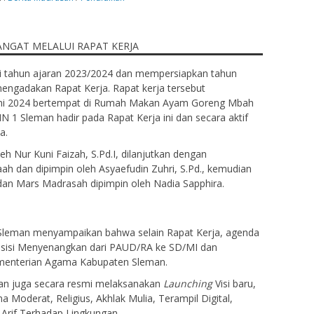
i tahun ajaran 2023/2024 dan mempersiapkan tahun
engadakan Rapat Kerja. Rapat kerja tersebut
Juni 2024 bertempat di Rumah Makan Ayam Goreng Mbah
 1 Sleman hadir pada Rapat Kerja ini dan secara aktif
a.
 Nur Kuni Faizah, S.Pd.I, dilanjutkan dengan
 dan dipimpin oleh Asyaefudin Zuhri, S.Pd., kemudian
dan Mars Madrasah dipimpin oleh Nadia Sapphira.
leman menyampaikan bahwa selain Rapat Kerja, agenda
ansisi Menyenangkan dari PAUD/RA ke SD/MI dan
menterian Agama Kabupaten Sleman.
man juga secara resmi melaksanakan
Launching
Visi baru,
 Moderat, Religius, Akhlak Mulia, Terampil Digital,
 Arif Terhadap Lingkungan.