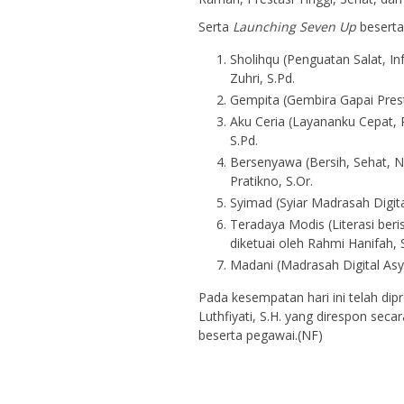
Serta
Launching Seven Up
beserta
Sholihqu (Penguatan Salat, In
Zuhri, S.Pd.
Gempita (Gembira Gapai Prestas
Aku Ceria (Layananku Cepat, R
S.Pd.
Bersenyawa (Bersih, Sehat, N
Pratikno, S.Or.
Syimad (Syiar Madrasah Digital
Teradaya Modis (Literasi ber
diketuai oleh Rahmi Hanifah, 
Madani (Madrasah Digital Asyi
Pada kesempatan hari ini telah di
Luthfiyati, S.H. yang direspon sec
beserta pegawai.(NF)