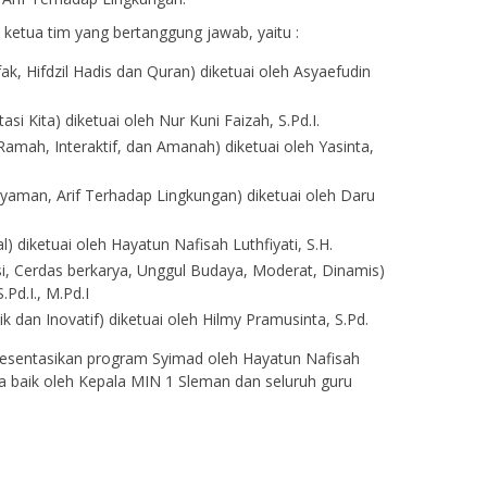
 ketua tim yang bertanggung jawab, yaitu :
fak, Hifdzil Hadis dan Quran) diketuai oleh Asyaefudin
i Kita) diketuai oleh Nur Kuni Faizah, S.Pd.I.
amah, Interaktif, dan Amanah) diketuai oleh Yasinta,
yaman, Arif Terhadap Lingkungan) diketuai oleh Daru
) diketuai oleh Hayatun Nafisah Luthfiyati, S.H.
isi, Cerdas berkarya, Unggul Budaya, Moderat, Dinamis)
S.Pd.I., M.Pd.I
k dan Inovatif) diketuai oleh Hilmy Pramusinta, S.Pd.
presentasikan program Syimad oleh Hayatun Nafisah
ara baik oleh Kepala MIN 1 Sleman dan seluruh guru