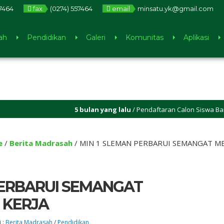
57464
fax
(0274) 557464
email
minsatu.yk@gmail.com
ah
Pendidikan
Galeri
Komunitas
Aplikasi
5 bulan yang lalu
/ Pendaftaran Calon Siswa Baru MIN 
e
/
Berita Madrasah
/
MIN 1 SLEMAN PERBARUI SEMANGAT ME
PERBARUI SEMANGAT
 KERJA
 :
Berita Madrasah
/
Pendidikan