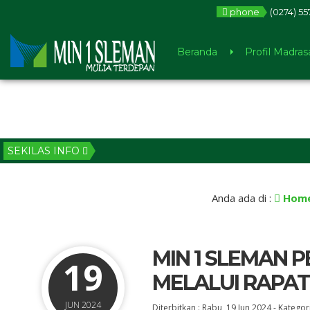
phone
(0274) 5
Beranda
Profil Madras
SEKILAS INFO
Anda ada di :
Hom
MIN 1 SLEMAN 
19
MELALUI RAPAT
JUN 2024
Diterbitkan :
Rabu, 19 Jun 2024
-
Kategori