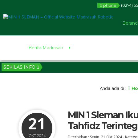
phone
(0274) 5
Berand
Berita Madrasah
SEKILAS INFO
Anda ada di :
Ho
MIN 1 Sleman Ik
21
Tahfidz Terinteg
OKT 2024
Diterbitkan :
Senin, 21 Okt 2024
-
Kategor