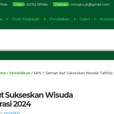
57464
fax
(0274) 557464
email
minsatu.yk@gmail.com
a
Profil Madrasah
Pendidikan
Galeri
Komuni
5 bul
me
/
Pendidikan
/
MIN 1 Sleman Ikut Sukseskan Wisuda Tahfidz 
ut Sukseskan Wisuda
rasi 2024
i :
Pendidikan