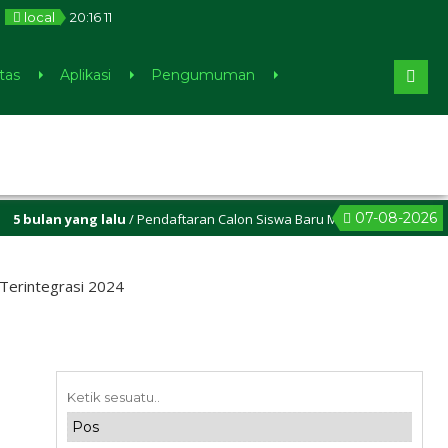
local
20
:
16
11
tas
Aplikasi
Pengumuman
07-08-2026
an yang lalu
/ Pendaftaran Calon Siswa Baru MIN 1 Sleman sudah dibuk
Terintegrasi 2024