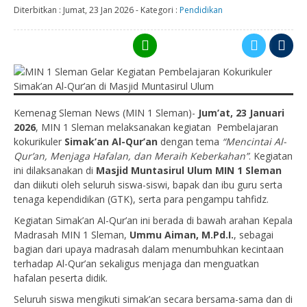
Diterbitkan :
Jumat, 23 Jan 2026
-
Kategori :
Pendidikan
Kemenag Sleman News (MIN 1 Sleman)-
Jum’at, 23 Januari
2026
, MIN 1 Sleman melaksanakan kegiatan Pembelajaran
kokurikuler
Simak’an Al-Qur’an
dengan tema
“Mencintai Al-
Qur’an, Menjaga Hafalan, dan Meraih Keberkahan”
. Kegiatan
ini dilaksanakan di
Masjid Muntasirul Ulum MIN 1 Sleman
dan diikuti oleh seluruh siswa-siswi, bapak dan ibu guru serta
tenaga kependidikan (GTK), serta para pengampu tahfidz.
Kegiatan Simak’an Al-Qur’an ini berada di bawah arahan Kepala
Madrasah MIN 1 Sleman,
Ummu Aiman, M.Pd.I.
, sebagai
bagian dari upaya madrasah dalam menumbuhkan kecintaan
terhadap Al-Qur’an sekaligus menjaga dan menguatkan
hafalan peserta didik.
Seluruh siswa mengikuti simak’an secara bersama-sama dan di