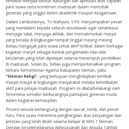
tersebut menjadi bentuk dukungan dan apresiasi atas capaian
para siswa serta komitmen madrasah dalam mencetak
generasi yang unggul dalam akademik maupun keagamaan.
Dalam sambutannya, Tri Wahyuni, S.Pd. menyampaikan pesan
yang mendalam kepada seluruh wisudawan agar senantiasa
menjaga salat, menjaga akhlak, dan memakmurkan masjid
yang berada di lingkungan tempat tinggal masing-masing.
Beliau mengajak para siswa untuk aktif terlibat dalam berbagai
kegiatan masjid sebagai bentuk pengamalan nilai-nilai
keislaman yang telah dipelajari selama menempuh pendidikan
di madrasah. Selain itu, beliau juga memperkenalkan program
terbaru Kementerian Agama Kabupaten Sleman, yaitu
“Sleman Religi”
, yang bertujuan menghidupkan kembali
masjid-masjid di lingkungan masyarakat melalui keterlibatan
aktif para pelajar madrasah. Program ini dilatarbelakangi oleh
fenomena semakin berkurangnya partisipasi generasi muda
dalam kegiatan kemasjidan.
Prosesi wisuda berlangsung dengan lancar, tertib, dan penuh
haru. Para siswa menerima penghargaan atas perjuangan dan
prestasi yang telah diraih selama belajar di MIN 1 Sleman.
Dengan terselenggaranya Akhirussanah dan Wisuda Tahfidz