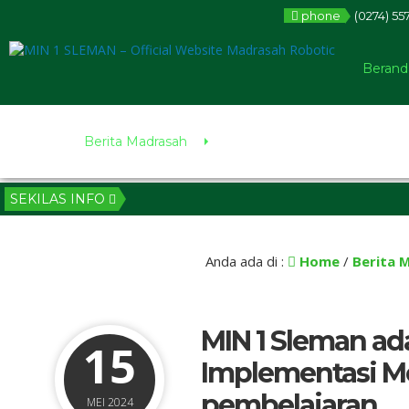
phone
(0274) 55
Berand
Berita Madrasah
SEKILAS INFO
Anda ada di :
Home
/
Berita 
MIN 1 Sleman a
15
Implementasi M
pembelajaran
MEI 2024