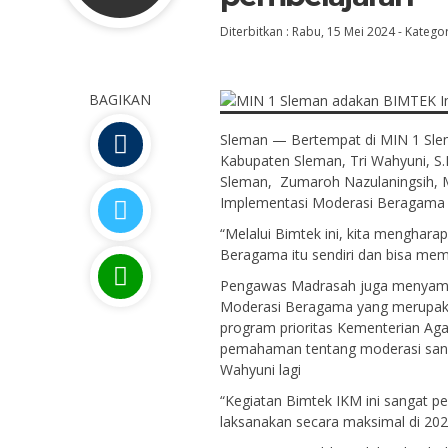
Diterbitkan :
Rabu, 15 Mei 2024
-
Kategor
BAGIKAN
Sleman — Bertempat di MIN 1 Sl
Kabupaten Sleman, Tri Wahyuni, S.
Sleman, Zumaroh Nazulaningsih, M
Implementasi Moderasi Beragama 
“Melalui Bimtek ini, kita mengha
Beragama itu sendiri dan bisa mem
Pengawas Madrasah juga menyamp
Moderasi Beragama yang merupaka
program prioritas Kementerian Ag
pemahaman tentang moderasi sangat
Wahyuni lagi
“Kegiatan Bimtek IKM ini sangat pe
laksanakan secara maksimal di 20