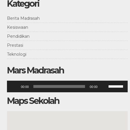
Kategori
Berita Madrasah
Kesiswaan
Pendidikan
Prestasi
Teknologi
Mars Madrasah
Pemutar
Gunakan
00:00
00:00
Anak
Audio
Panah
Atas/Bawah
Maps Sekolah
untuk
menaikkan
atau
menurunka
volume.