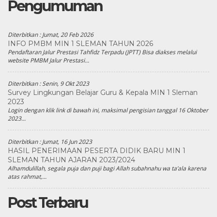
Pengumuman
Diterbitkan :
Jumat, 20 Feb 2026
INFO PMBM MIN 1 SLEMAN TAHUN 2026
Pendaftaran Jalur Prestasi Tahfidz Terpadu (JPTT) Bisa diakses melalui
website PMBM Jalur Prestasi...
Diterbitkan :
Senin, 9 Okt 2023
Survey Lingkungan Belajar Guru & Kepala MIN 1 Sleman
2023
Login dengan klik link di bawah ini, maksimal pengisian tanggal 16 Oktober
2023...
Diterbitkan :
Jumat, 16 Jun 2023
HASIL PENERIMAAN PESERTA DIDIK BARU MIN 1
SLEMAN TAHUN AJARAN 2023/2024
Alhamdulillah, segala puja dan puji bagi Allah subahnahu wa ta’ala karena
atas rahmat,...
n
Post Terbaru