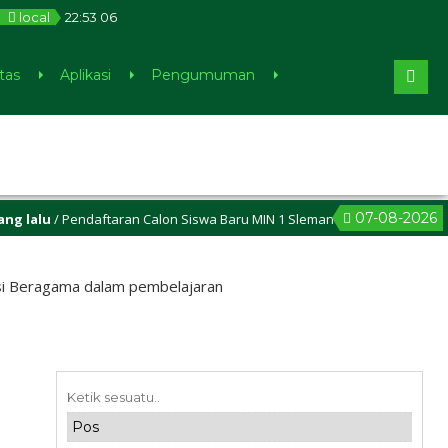
local
22
:
53
07
tas
Aplikasi
Pengumuman
07-08-2026
u
/ Pendaftaran Calon Siswa Baru MIN 1 Sleman sudah dibuka, cek di m
i Beragama dalam pembelajaran