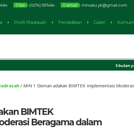
7464
fax
(0274) 557464
email
minsatu.yk@gmail.com
a
Profil Madrasah
Pendidikan
Galeri
Komuni
5 bulan yang lal
Madrasah
/
MIN 1 Sleman adakan BIMTEK Implementasi Moderas
dakan BIMTEK
oderasi Beragama dalam