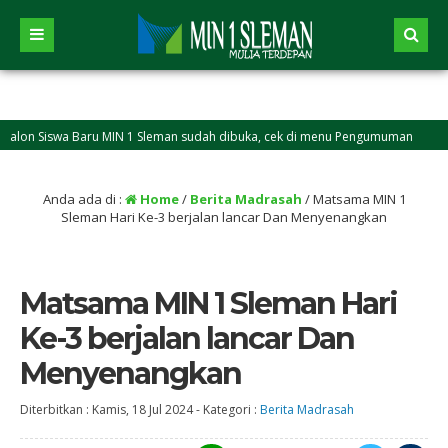
Siswa Baru MIN 1 Sleman sudah dibuka, cek di menu Pengumuman
1 t
Anda ada di :
Home
/
Berita Madrasah
/
Matsama MIN 1
Sleman Hari Ke-3 berjalan lancar Dan Menyenangkan
Matsama MIN 1 Sleman Hari
Ke-3 berjalan lancar Dan
Menyenangkan
Diterbitkan :
Kamis, 18 Jul 2024
-
Kategori :
Berita Madrasah