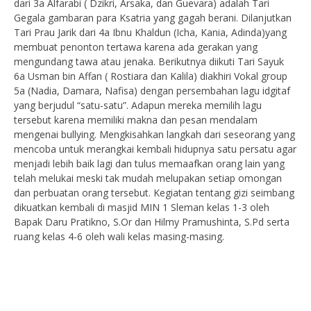
dari 3a Alfarabi ( Dzikri, Arsaka, dan Guevara) adalah Tari
Gegala gambaran para Ksatria yang gagah berani. Dilanjutkan
Tari Prau Jarik dari 4a Ibnu Khaldun (Icha, Kania, Adinda)yang
membuat penonton tertawa karena ada gerakan yang
mengundang tawa atau jenaka. Berikutnya diikuti Tari Sayuk
6a Usman bin Affan ( Rostiara dan Kalila) diakhiri Vokal group
5a (Nadia, Damara, Nafisa) dengan persembahan lagu idgitaf
yang berjudul “satu-satu”. Adapun mereka memilih lagu
tersebut karena memiliki makna dan pesan mendalam
mengenai bullying. Mengkisahkan langkah dari seseorang yang
mencoba untuk merangkai kembali hidupnya satu persatu agar
menjadi lebih baik lagi dan tulus memaafkan orang lain yang
telah melukai meski tak mudah melupakan setiap omongan
dan perbuatan orang tersebut. Kegiatan tentang gizi seimbang
dikuatkan kembali di masjid MIN 1 Sleman kelas 1-3 oleh
Bapak Daru Pratikno, S.Or dan Hilmy Pramushinta, S.Pd serta
ruang kelas 4-6 oleh wali kelas masing-masing.