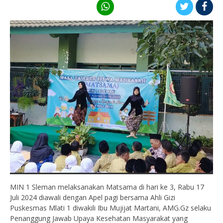
MIN 1 Sleman melaksanakan Matsama di hari ke 3, Rabu 17
Juli 2024 diawali dengan Apel pagi bersama Ahli Gizi
Puskesmas Mlati 1 diwakili Ibu Mujijat Martani, AMG.Gz selaku
Penanggung Jawab Upaya Kesehatan Masyarakat yang