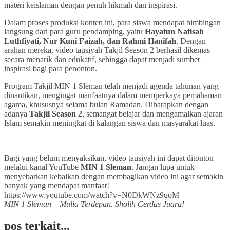
materi keislaman dengan penuh hikmah dan inspirasi.
Dalam proses produksi konten ini, para siswa mendapat bimbingan
langsung dari para guru pendamping, yaitu
Hayatun Nafisah
Luthfiyati, Nur Kuni Faizah, dan Rahmi Hanifah
. Dengan
arahan mereka, video tausiyah Takjil Season 2 berhasil dikemas
secara menarik dan edukatif, sehingga dapat menjadi sumber
inspirasi bagi para penonton.
Program Takjil MIN 1 Sleman telah menjadi agenda tahunan yang
dinantikan, mengingat manfaatnya dalam memperkaya pemahaman
agama, khususnya selama bulan Ramadan. Diharapkan dengan
adanya
Takjil Season 2
, semangat belajar dan mengamalkan ajaran
Islam semakin meningkat di kalangan siswa dan masyarakat luas.
Bagi yang belum menyaksikan, video tausiyah ini dapat ditonton
melalui kanal YouTube
MIN 1 Sleman
. Jangan lupa untuk
menyebarkan kebaikan dengan membagikan video ini agar semakin
banyak yang mendapat manfaat!
https://www.youtube.com/watch?v=N0DkWNz9uoM
MIN 1 Sleman – Mulia Terdepan. Sholih Cerdas Juara!
pos terkait...