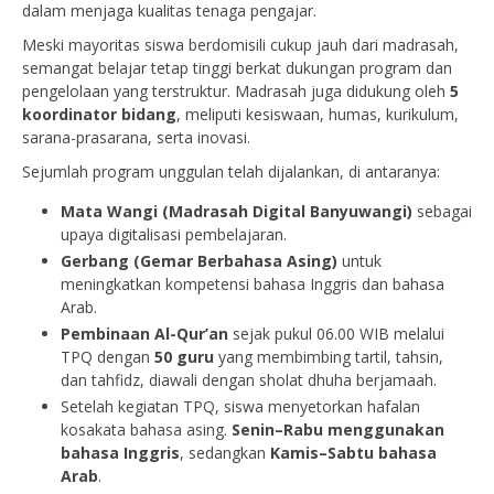
dalam menjaga kualitas tenaga pengajar.
Meski mayoritas siswa berdomisili cukup jauh dari madrasah,
semangat belajar tetap tinggi berkat dukungan program dan
pengelolaan yang terstruktur. Madrasah juga didukung oleh
5
koordinator bidang
, meliputi kesiswaan, humas, kurikulum,
sarana-prasarana, serta inovasi.
Sejumlah program unggulan telah dijalankan, di antaranya:
Mata Wangi (Madrasah Digital Banyuwangi)
sebagai
upaya digitalisasi pembelajaran.
Gerbang (Gemar Berbahasa Asing)
untuk
meningkatkan kompetensi bahasa Inggris dan bahasa
Arab.
Pembinaan Al-Qur’an
sejak pukul 06.00 WIB melalui
TPQ dengan
50 guru
yang membimbing tartil, tahsin,
dan tahfidz, diawali dengan sholat dhuha berjamaah.
Setelah kegiatan TPQ, siswa menyetorkan hafalan
kosakata bahasa asing.
Senin–Rabu menggunakan
bahasa Inggris
, sedangkan
Kamis–Sabtu bahasa
Arab
.