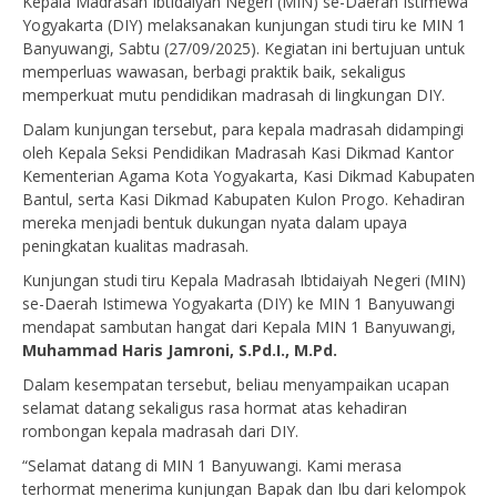
Kepala Madrasah Ibtidaiyah Negeri (MIN) se-Daerah Istimewa
Yogyakarta (DIY) melaksanakan kunjungan studi tiru ke MIN 1
Banyuwangi, Sabtu (27/09/2025). Kegiatan ini bertujuan untuk
memperluas wawasan, berbagi praktik baik, sekaligus
memperkuat mutu pendidikan madrasah di lingkungan DIY.
Dalam kunjungan tersebut, para kepala madrasah didampingi
oleh Kepala Seksi Pendidikan Madrasah Kasi Dikmad Kantor
Kementerian Agama Kota Yogyakarta, Kasi Dikmad Kabupaten
Bantul, serta Kasi Dikmad Kabupaten Kulon Progo. Kehadiran
mereka menjadi bentuk dukungan nyata dalam upaya
peningkatan kualitas madrasah.
Kunjungan studi tiru Kepala Madrasah Ibtidaiyah Negeri (MIN)
se-Daerah Istimewa Yogyakarta (DIY) ke MIN 1 Banyuwangi
mendapat sambutan hangat dari Kepala MIN 1 Banyuwangi,
Muhammad Haris Jamroni, S.Pd.I., M.Pd.
Dalam kesempatan tersebut, beliau menyampaikan ucapan
selamat datang sekaligus rasa hormat atas kehadiran
rombongan kepala madrasah dari DIY.
“Selamat datang di MIN 1 Banyuwangi. Kami merasa
terhormat menerima kunjungan Bapak dan Ibu dari kelompok