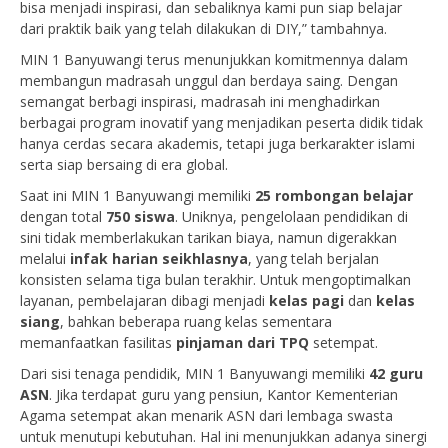
bisa menjadi inspirasi, dan sebaliknya kami pun siap belajar
dari praktik baik yang telah dilakukan di DIY,” tambahnya.
MIN 1 Banyuwangi terus menunjukkan komitmennya dalam
membangun madrasah unggul dan berdaya saing. Dengan
semangat berbagi inspirasi, madrasah ini menghadirkan
berbagai program inovatif yang menjadikan peserta didik tidak
hanya cerdas secara akademis, tetapi juga berkarakter islami
serta siap bersaing di era global.
Saat ini MIN 1 Banyuwangi memiliki
25 rombongan belajar
dengan total
750 siswa
. Uniknya, pengelolaan pendidikan di
sini tidak memberlakukan tarikan biaya, namun digerakkan
melalui
infak harian seikhlasnya
, yang telah berjalan
konsisten selama tiga bulan terakhir. Untuk mengoptimalkan
layanan, pembelajaran dibagi menjadi
kelas pagi
dan
kelas
siang
, bahkan beberapa ruang kelas sementara
memanfaatkan fasilitas
pinjaman dari TPQ
setempat.
Dari sisi tenaga pendidik, MIN 1 Banyuwangi memiliki
42 guru
ASN
. Jika terdapat guru yang pensiun, Kantor Kementerian
Agama setempat akan menarik ASN dari lembaga swasta
untuk menutupi kebutuhan. Hal ini menunjukkan adanya sinergi