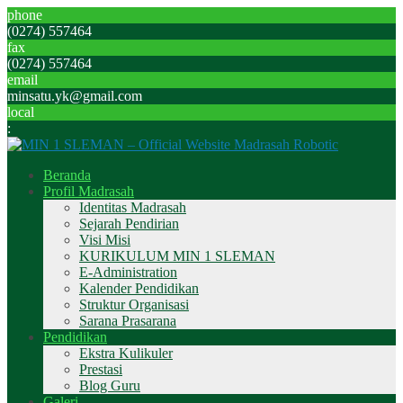
phone
(0274) 557464
fax
(0274) 557464
email
minsatu.yk@gmail.com
local
:
Beranda
Profil Madrasah
Identitas Madrasah
Sejarah Pendirian
Visi Misi
KURIKULUM MIN 1 SLEMAN
E-Administration
Kalender Pendidikan
Struktur Organisasi
Sarana Prasarana
Pendidikan
Ekstra Kulikuler
Prestasi
Blog Guru
Galeri