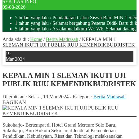
SEKILAS INFO
09-08-2026
5 bulan yang lalu
/ Pendaftaran Calon Siswa Baru MIN 1 Sle
1 tahun yang lalu
/ Selamat bergabung Peserta Didik Baru di k
5 tahun yang lalu
/ Assalamualaikum Wr. Wb. Selamat datan
Anda ada di :
Home
/
Berita Madrasah
/
KEPALA MIN 1
SLEMAN IKUTI UJI PUBLIK RUU KEMENDIKBUDRISTEK
19
Mar 2024
KEPALA MIN 1 SLEMAN IKUTI UJI
PUBLIK RUU KEMENDIKBUDRISTEK
Diterbitkan :
Selasa, 19 Mar 2024
-
Kategori :
Berita Madrasah
BAGIKAN
Sukoharjo- Bertempat di Hotel Grand Mercure Solo Baru,
Sukoharjo, Biro Hukum Sekretariat Jenderal Kementerian
Pendidikan, Kebudayaan, Riset dan Teknologi melaksanakan