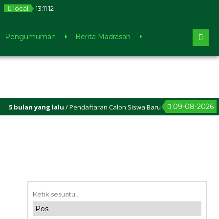
local
13
:
11
13
Pengumuman
Berita Madrasah
09-08-2026
bulan yang lalu
/ Pendaftaran Calon Siswa Baru MIN 1 Sleman sudah di