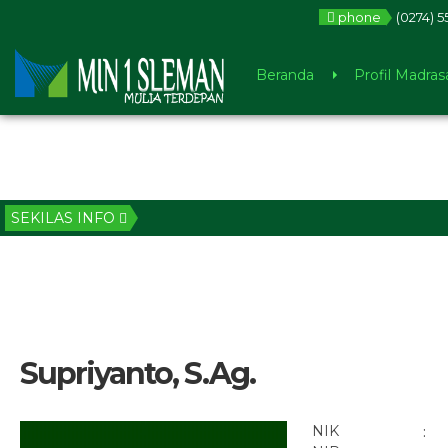
phone
(0274) 5
Beranda
Profil Madras
SEKILAS INFO
Supriyanto, S.Ag.
NIK
: