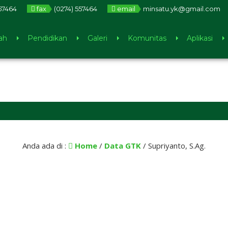
57464
fax
(0274) 557464
email
minsatu.yk@gmail.com
ah
Pendidikan
Galeri
Komunitas
Aplikasi
5 
Anda ada di :
Home
/
Data GTK
/
Supriyanto, S.Ag.