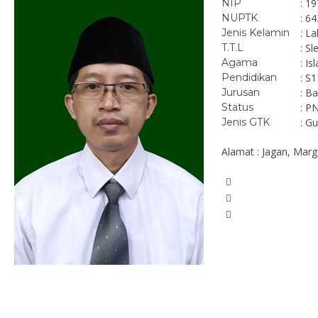
NIP
: 1
NUPTK
: 6
Jenis Kelamin
: La
T.T.L
: S
Agama
: Is
Pendidikan
: S1
Jurusan
: B
Status
: P
Jenis GTK
: G
Alamat : Jagan, Mar