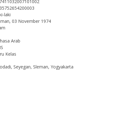
97411032007101002
435752654200003
ki-laki
leman, 03 November 1974
lam
ahasa Arab
NS
uru Kelas
godadi, Seyegan, Sleman, Yogyakarta