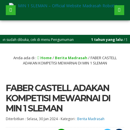
dah dibuka, cek di menu Pengumuman
1 tahun yang lalu
/ Selamat be
Anda ada di :
Home
/
Berita Madrasah
/
FABER CASTELL
ADAKAN KOMPETISI MEWARNAI DI MIN 1 SLEMAN
FABER CASTELL ADAKAN
KOMPETISI MEWARNAI DI
MIN 1 SLEMAN
Diterbitkan :
Selasa, 30 Jan 2024
-
Kategori :
Berita Madrasah