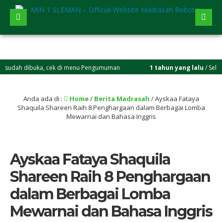
h dibuka, cek di menu Pengumuman
1 tahun yang lalu
/ Selamat berg
Anda ada di :
Home
/
Berita Madrasah
/
Ayskaa Fataya
Shaquila Shareen Raih 8 Penghargaan dalam Berbagai Lomba
Mewarnai dan Bahasa Inggris
Ayskaa Fataya Shaquila
Shareen Raih 8 Penghargaan
dalam Berbagai Lomba
Mewarnai dan Bahasa Inggris