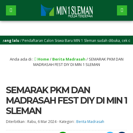
alu
/ Pendaftaran Calon Siswa Baru MIN 1 Sleman sudah dibuka, cek di menu
Anda ada di :
Home
/
Berita Madrasah
/
SEMARAK PKM DAN
MADRASAH FEST DIY DI MIN 1 SLEMAN
SEMARAK PKM DAN
MADRASAH FEST DIY DI MIN 1
SLEMAN
Diterbitkan :
Rabu, 6 Mar 2024
-
Kategori :
Berita Madrasah